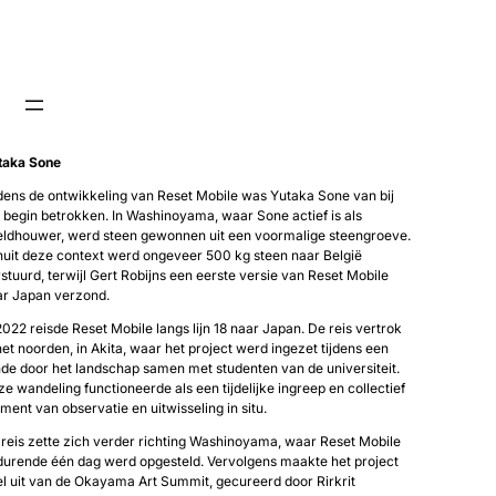
taka Sone
dens de ontwikkeling van Reset Mobile was Yutaka Sone van bij
 begin betrokken. In Washinoyama, waar Sone actief is als
eldhouwer, werd steen gewonnen uit een voormalige steengroeve.
uit deze context werd ongeveer 500 kg steen naar België
stuurd, terwijl Gert Robijns een eerste versie van Reset Mobile
ar Japan verzond.
2022 reisde Reset Mobile langs lijn 18 naar Japan. De reis vertrok
het noorden, in Akita, waar het project werd ingezet tijdens een
de door het landschap samen met studenten van de universiteit.
e wandeling functioneerde als een tijdelijke ingreep en collectief
ent van observatie en uitwisseling in situ.
reis zette zich verder richting Washinoyama, waar Reset Mobile
durende één dag werd opgesteld. Vervolgens maakte het project
l uit van de Okayama Art Summit, gecureerd door Rirkrit