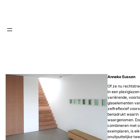
Anneke Eussen
Of ze nu rechtstr
in een plexiglazen
variërende, voorl
glaselementen va
zelfreflexief voor
benadrukt waarin 
waargenomen. Door
combineren met o
exemplaren, is elk
onuitputtelijke tw