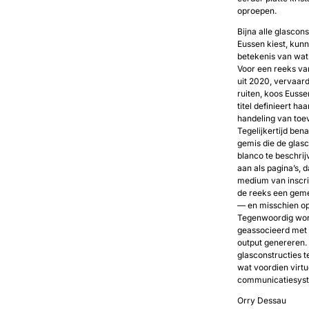
oproepen.
Bijna alle glascons
Eussen kiest, kunn
betekenis van wat 
Voor een reeks va
uit 2020, vervaard
ruiten, koos Eusse
titel definieert h
handeling van toe
Tegelijkertijd ben
gemis die de glasc
blanco te beschrijv
aan als pagina’s, d
medium van inscrip
de reeks een geme
— en misschien o
Tegenwoordig word
geassocieerd met
output genereren. I
glasconstructies t
wat voordien virtu
communicatiesyst
Orry Dessau