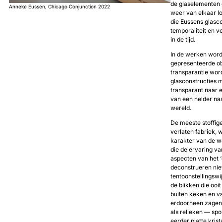
de glaselementen 
Anneke Eussen, Chicago Conjunction 2022
weer van elkaar 
die Eussens glasco
temporaliteit en v
in de tijd.
In de werken word
gepresenteerde ob
transparantie wor
glasconstructies 
transparant naar 
van een helder naa
wereld.
De meeste stoffig
verlaten fabriek, 
karakter van de w
die de ervaring va
aspecten van het ‘
deconstrueren nie
tentoonstellingsw
de blikken die ooi
buiten keken en v
erdoorheen zagen. 
als relieken — sp
eerder platte krist